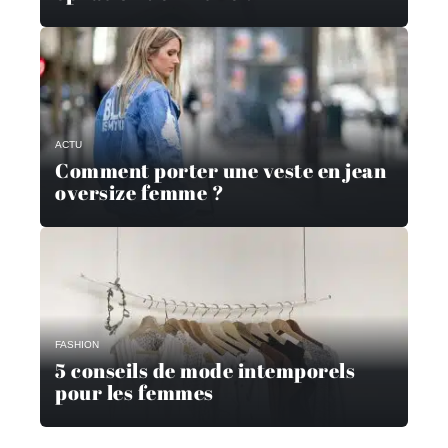
ACTU
Comment porter une veste en jean
oversize femme ?
FASHION
5 conseils de mode intemporels
pour les femmes