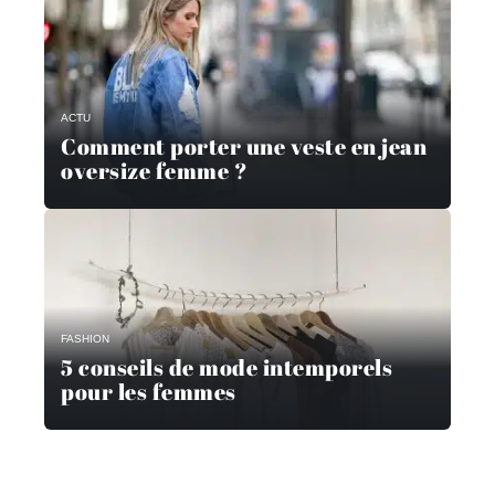
ACTU
Comment porter une veste en jean
oversize femme ?
FASHION
5 conseils de mode intemporels
pour les femmes