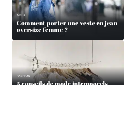
ACTU
Comment porter une veste en jean
oversize femme ?
FASHION
5 conseils de mode intemporels
pour les femmes