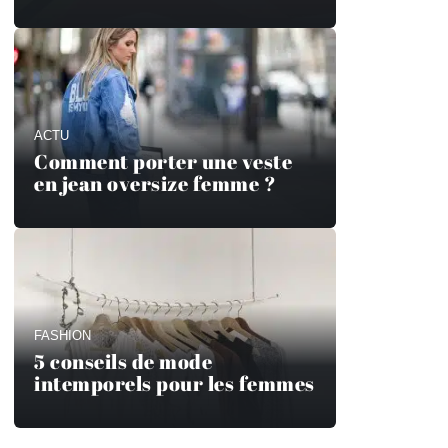
ACTU
Comment porter une veste
en jean oversize femme ?
FASHION
5 conseils de mode
intemporels pour les femmes