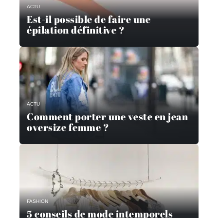
ACTU
Est-il possible de faire une
épilation définitive ?
ACTU
Comment porter une veste en jean
oversize femme ?
FASHION
5 conseils de mode intemporels