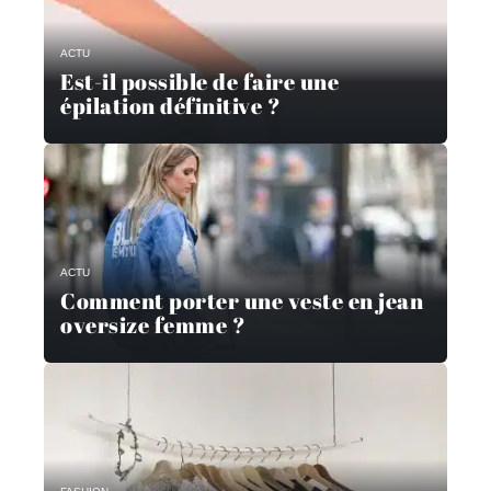
ACTU
Est-il possible de faire une
épilation définitive ?
ACTU
Comment porter une veste en jean
oversize femme ?