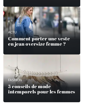
ACTU
Comment porter une veste
en jean oversize femme ?
FASHION
5 conseils de mode
intemporels pour les femmes