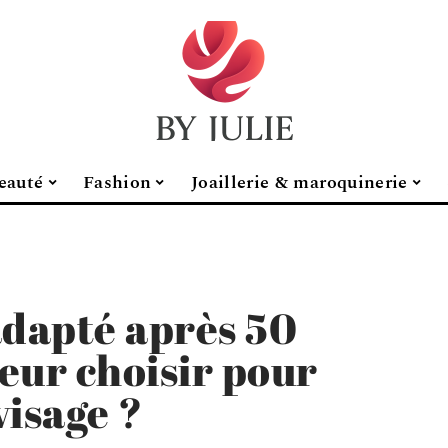
eauté
Fashion
Joaillerie & maroquinerie
adapté après 50
leur choisir pour
visage ?