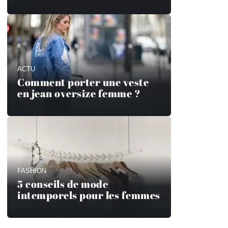
ACTU
Comment porter une veste
en jean oversize femme ?
FASHION
5 conseils de mode
intemporels pour les femmes