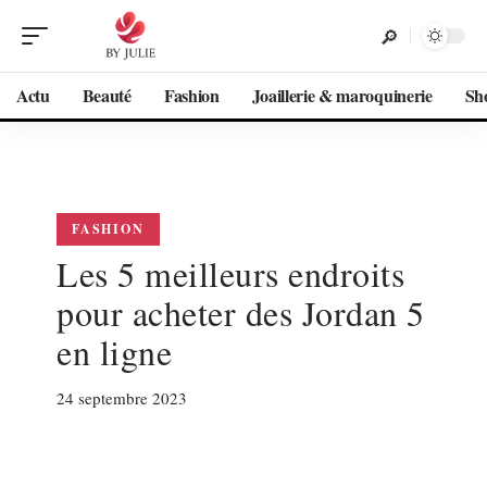
Actu
Beauté
Fashion
Joaillerie & maroquinerie
Sh
FASHION
Les 5 meilleurs endroits
pour acheter des Jordan 5
en ligne
24 septembre 2023