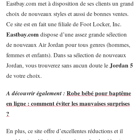
Eastbay.com met à disposition de ses clients un grand
choix de nouveaux styles et aussi de bonnes ventes.
Ce site est en fait une filiale de Foot Locker, Inc.
Eastbay.com
dispose d’une assez grande sélection
de nouveaux Air Jordan pour tous genres (hommes,
femmes et enfants). Dans sa sélection de nouveaux
Jordan 5
Jordan, vous trouverez sans aucun doute le
de votre choix.
A découvrir également :
Robe bébé pour baptême
en ligne : comment éviter les mauvaises surprises
?
En plus, ce site offre d’excellentes réductions et il