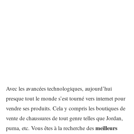
Avec les avancées technologiques, aujourd’hui
presque tout le monde s’est tourné vers internet pour
vendre ses produits. Cela y compris les boutiques de
vente de chaussures de tout genre telles que Jordan,
meilleurs
puma, etc. Vous êtes à la recherche des