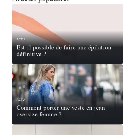
ACTU
Est-il possible de faire une épilation
définitive ?
ACTU
Comment porter une veste en jean
oversize femme ?