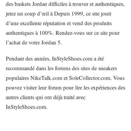
des baskets Jordan difficiles à trouver et authentiques,
jetez un coup d’œil à Depuis 1999, ce site jouit
d’une excellente réputation et vend des produits
authentiques à 100%. Rendez-vous sur ce site pour
l’achat de votre Jordan 5.
Pendant des années, InStyleShoes.com a été
recommandé dans les forums des sites de sneakers
populaires NikeTalk.com et SoleCollector.com. Vous
pouvez visiter leur forum pour lire les expériences des
autres clients qui ont déjà traité avec
InStyleShoes.com.