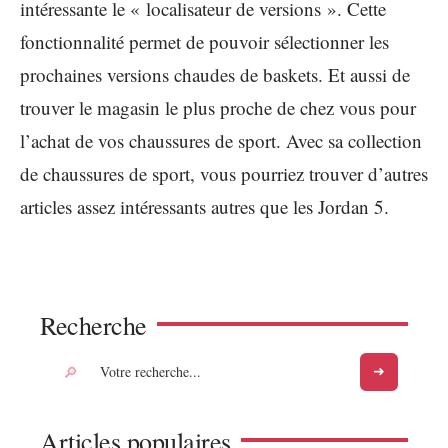
intéressante le « localisateur de versions ». Cette
fonctionnalité permet de pouvoir sélectionner les
prochaines versions chaudes de baskets. Et aussi de
trouver le magasin le plus proche de chez vous pour
l’achat de vos chaussures de sport. Avec sa collection
de chaussures de sport, vous pourriez trouver d’autres
articles assez intéressants autres que les Jordan 5.
Recherche
Articles populaires