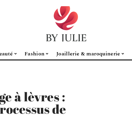
eauté
Fashion
Joaillerie & maroquinerie
e à lèvres :
processus de