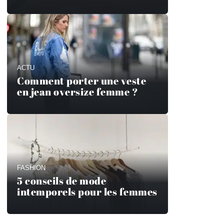
ACTU
Comment porter une veste
en jean oversize femme ?
FASHION
5 conseils de mode
intemporels pour les femmes