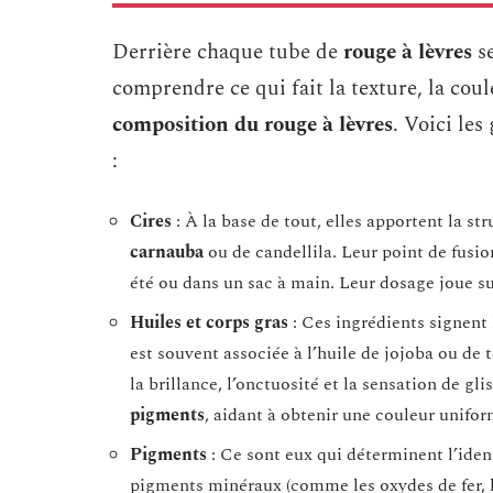
Derrière chaque tube de
rouge à lèvres
se
comprendre ce qui fait la texture, la coule
composition du rouge à lèvres
. Voici les
:
Cires
: À la base de tout, elles apportent la st
carnauba
ou de candellila. Leur point de fusi
été ou dans un sac à main. Leur dosage joue sur
Huiles et corps gras
: Ces ingrédients signent l
est souvent associée à l’huile de jojoba ou de 
la brillance, l’onctuosité et la sensation de gli
pigments
, aidant à obtenir une couleur unifor
Pigments
: Ce sont eux qui déterminent l’iden
pigments minéraux (comme les oxydes de fer, le