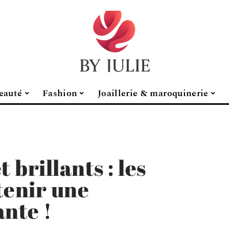
eauté
Fashion
Joaillerie & maroquinerie
 brillants : les
tenir une
ante !