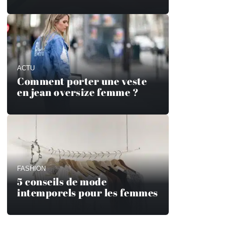
ACTU
Comment porter une veste
en jean oversize femme ?
FASHION
5 conseils de mode
intemporels pour les femmes