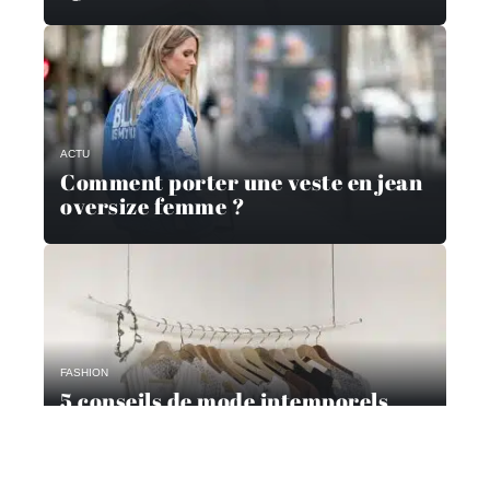
ACTU
Comment porter une veste en jean
oversize femme ?
FASHION
5 conseils de mode intemporels
pour les femmes