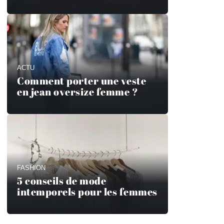
ACTU
Comment porter une veste
en jean oversize femme ?
FASHION
5 conseils de mode
intemporels pour les femmes