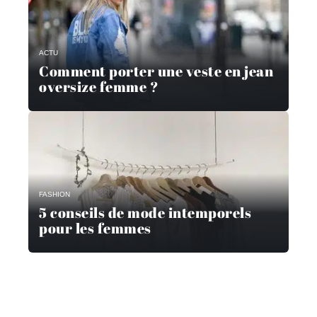
ACTU
Comment porter une veste en jean
oversize femme ?
FASHION
5 conseils de mode intemporels
pour les femmes