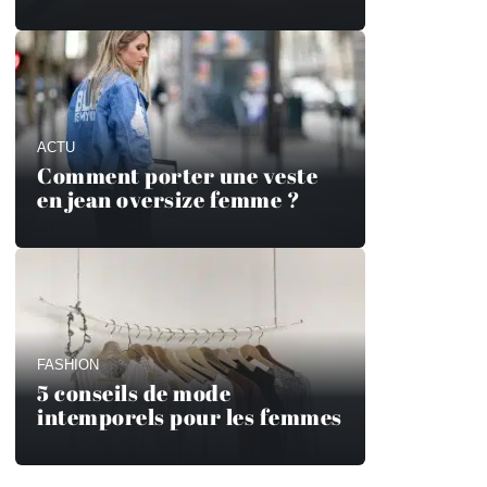
ACTU
Comment porter une veste
en jean oversize femme ?
FASHION
5 conseils de mode
intemporels pour les femmes