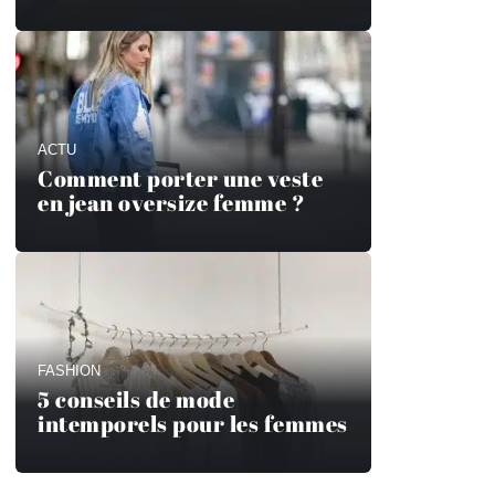
ACTU
Comment porter une veste
en jean oversize femme ?
FASHION
5 conseils de mode
intemporels pour les femmes