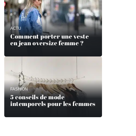
ACTU
Comment porter une veste
en jean oversize femme ?
FASHION
5 conseils de mode
intemporels pour les femmes