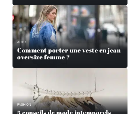
ACTU
Comment porter une veste en jean
oversize femme ?
FASHION
5 conseils de mode intemporels
pour les femmes