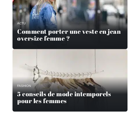
ACTU
Comment porter une veste en jean
oversize femme ?
FASHION
5 conseils de mode intemporels
pour les femmes