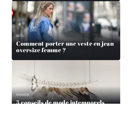
ACTU
Comment porter une veste en jean
oversize femme ?
FASHION
5 conseils de mode intemporels
pour les femmes